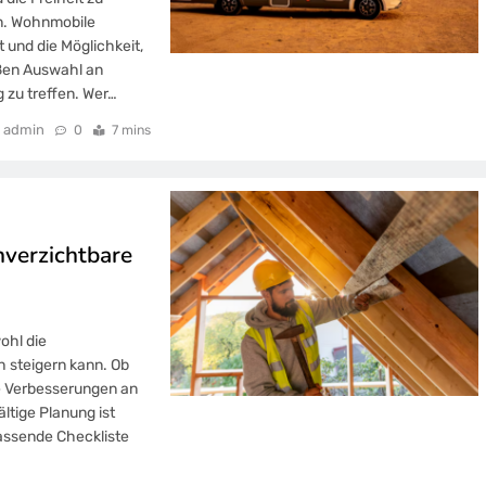
n. Wohnmobile
 und die Möglichkeit,
ßen Auswahl an
g zu treffen. Wer…
admin
0
7 mins
nverzichtbare
ohl die
h steigern kann. Ob
ge Verbesserungen an
tige Planung ist
fassende Checkliste