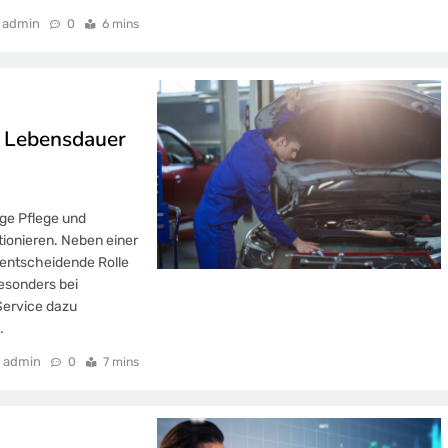
admin
0
6 mins
d Lebensdauer
ßige Pflege und
tionieren. Neben einer
 entscheidende Rolle
Besonders bei
Service dazu
…
admin
0
7 mins