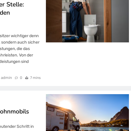
r Stelle:
eden
esitzer wichtiger denn
nt, sondern auch sicher
stungen, die das
hrleisten. Von der
tleistungen sind
admin
0
7 mins
Wohnmobils
utender Schritt in