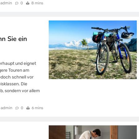
admin
0
8 mins
nn Sie ein
berhaupt und eignet
ngere Touren am
edoch schnell vor
isklassen. Die
b, sondern vor allem
admin
0
6 mins