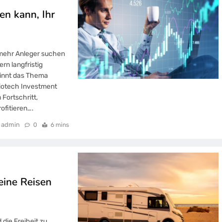
en kann, Ihr
 mehr Anleger suchen
ern langfristig
innt das Thema
iotech Investment
Fortschritt,
ofitieren….
admin
0
6 mins
eine Reisen
die Freiheit zu