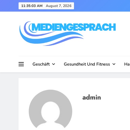
Skip
11:35:04 AM
August 7, 2026
to
content
Mediengesprach
Geschäft
Gesundheit Und Fitness
Ha
admin