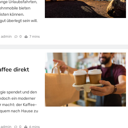
lange Urlaubsfahrten,
ohnmobile bieten
eisten können.
ut überlegt sein will.
admin
0
7 mins
ffee direkt
ergie spendet und den
 jedoch ein moderner
r macht: der Kaffee-
 bequem nach Hause zu
admin
0
6 mins