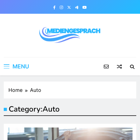
Skip
to
content
Mediengesprach
MENU
Home
Auto
Category:
Auto