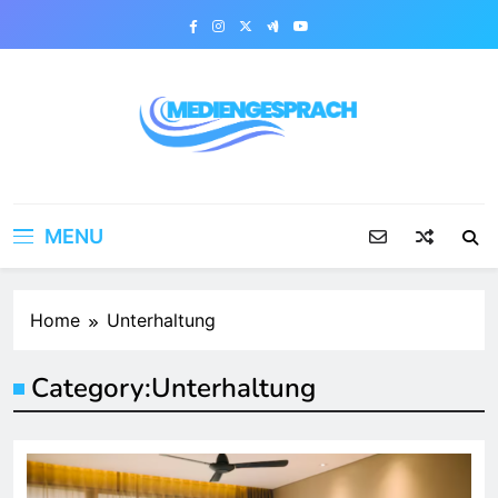
Skip
to
content
Mediengesprach
MENU
Home
Unterhaltung
Category:
Unterhaltung