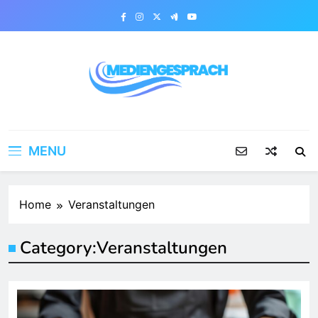
Skip
to
content
Mediengesprach
MENU
Home
Veranstaltungen
Category:
Veranstaltungen