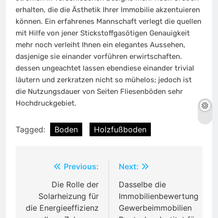
erhalten, die die Ästhetik Ihrer Immobilie akzentuieren
können. Ein erfahrenes Mannschaft verlegt die quellen
mit Hilfe von jener Stickstoffgasötigen Genauigkeit
mehr noch verleiht Ihnen ein elegantes Aussehen,
dasjenige sie einander vorführen erwirtschaften.
dessen ungeachtet lassen ebendiese einander trivial
läutern und zerkratzen nicht so mühelos; jedoch ist
die Nutzungsdauer von Seiten Fliesenböden sehr
Hochdruckgebiet.
Tagged:
Boden
Holzfußboden
Post
Previous:
Next:
navigation
Die Rolle der
Dasselbe die
Solarheizung für
Immobilienbewertung
die Energieeffizienz
Gewerbeimmobilien