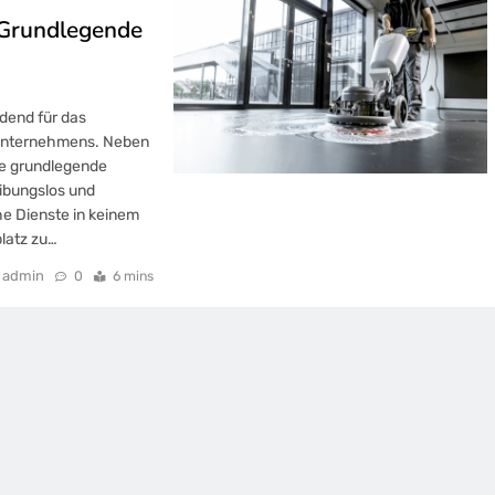
: Grundlegende
idend für das
s Unternehmens. Neben
ne grundlegende
eibungslos und
che Dienste in keinem
latz zu…
admin
0
6 mins