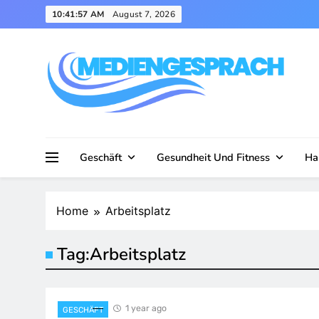
Skip
10:41:58 AM
August 7, 2026
to
content
Mediengesprach
Geschäft
Gesundheit Und Fitness
Ha
Home
Arbeitsplatz
Tag:
Arbeitsplatz
1 year ago
GESCHÄFT