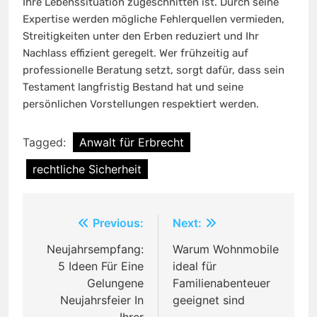
Ihre Lebenssituation zugeschnitten ist. Durch seine
Expertise werden mögliche Fehlerquellen vermieden,
Streitigkeiten unter den Erben reduziert und Ihr
Nachlass effizient geregelt. Wer frühzeitig auf
professionelle Beratung setzt, sorgt dafür, dass sein
Testament langfristig Bestand hat und seine
persönlichen Vorstellungen respektiert werden.
Tagged:
Anwalt für Erbrecht
rechtliche Sicherheit
Post
Previous:
Next:
navigation
Neujahrsempfang:
Warum Wohnmobile
5 Ideen Für Eine
ideal für
Gelungene
Familienabenteuer
Neujahrsfeier In
geeignet sind
Ihrer