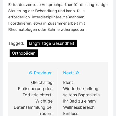
Er ist der zentrale Ansprechpartner für die langfristige
Steuerung der Behandlung und kann, falls
erforderlich, interdisziplinäre Maßnahmen
koordinieren, etwa in Zusammenarbeit mit
Rheumatologen oder Schmerztherapeuten.
Tagged:
langfristige Gesundheit
Orthopäden
Post
Previous:
Next:
navigation
Gleichartig
Ident
Einäscherung den
Wiederherstellung
Tod erleichtert:
seitens Bsprenkeln
Wichtige
Ihr Bad zu einem
Datensammlung bei
Wellnessbereich
Trauern
Einfluss