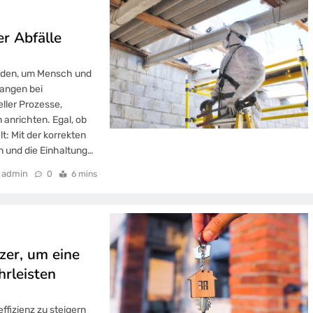
r Abfälle
rden, um Mensch und
fangen bei
ller Prozesse,
anrichten. Egal, ob
t: Mit der korrekten
 und die Einhaltung…
admin
0
6 mins
zer, um eine
rleisten
fizienz zu steigern