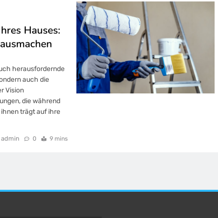
Ihres Hauses:
d ausmachen
auch herausfordernde
sondern auch die
r Vision
stungen, die während
ihnen trägt auf ihre
admin
0
9 mins