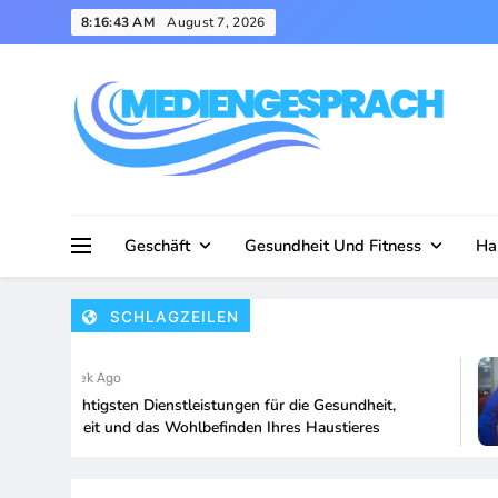
Skip
8:16:44 AM
August 7, 2026
to
content
Mediengesprach
Geschäft
Gesundheit Und Fitness
Ha
SCHLAGZEILEN
1 Week Ago
Die wichtigsten Dienstleistungen für die Gesundheit,
Sicherheit und das Wohlbefinden Ihres Haustieres