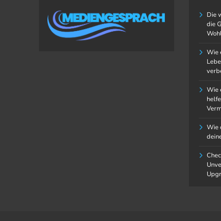
Die 
die 
Wohl
Wie 
Lebe
verb
Wie 
H
helfe
Verm
D
Wie 
D
dein
G
W
Chec
Unve
Upgr