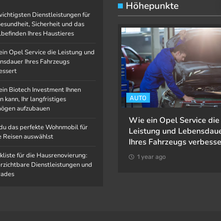
Höhepunkte
wichtigsten Dienstleistungen für
Gesundheit, Sicherheit und das
befinden Ihres Haustieres
ein Opel Service die Leistung und
nsdauer Ihres Fahrzeugs
essert
ein Biotech Investment Ihnen
AUSTIER
AUTO
n kann, Ihr langfristiges
ögen aufzubauen
ie wichtigsten
Wie ein Opel Service die
du das perfekte Wohnmobil für
ienstleistungen für die
Leistung und Lebensdau
e Reisen auswählst
esundheit, Sicherheit und das
Ihres Fahrzeugs verbesse
ohlbefinden Ihres Haustieres
kliste für die Hausrenovierung:
1 year ago
rzichtbare Dienstleistungen und
1 year ago
ades