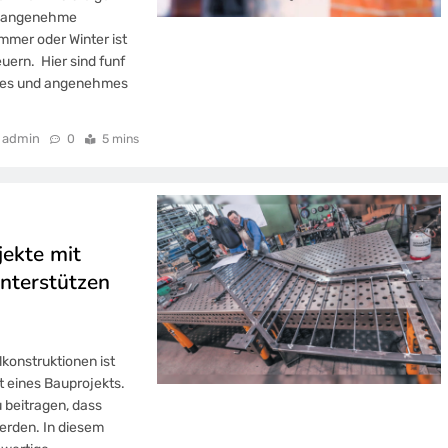
ne angenehme
mer oder Winter ist
uern. Hier sind funf
biles und angenehmes
admin
0
5 mins
jekte mit
nterstützen
konstruktionen ist
t eines Bauprojekts.
 beitragen, dass
werden. In diesem