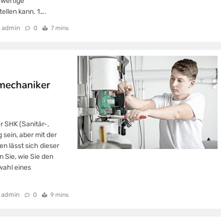
hwertige
ellen kann. 1….
admin
0
7 mins
nmechaniker
 SHK (Sanitär-,
sein, aber mit der
n lässt sich dieser
n Sie, wie Sie den
wahl eines
admin
0
9 mins