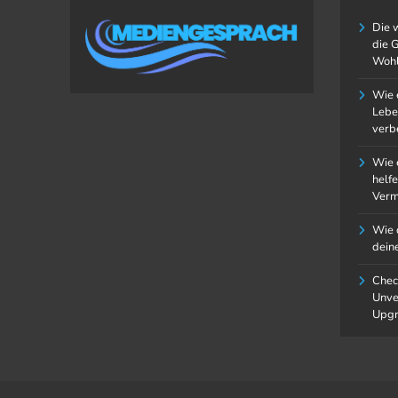
Die 
die 
Wohl
Wie 
Lebe
verb
Wie 
H
helfe
Verm
D
Wie 
D
dein
G
W
Chec
Unve
Upgr