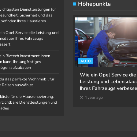
Höhepunkte
wichtigsten Dienstleistungen für
Gesundheit, Sicherheit und das
befinden Ihres Haustieres
ein Opel Service die Leistung und
nsdauer Ihres Fahrzeugs
essert
ein Biotech Investment Ihnen
AUSTIER
AUTO
n kann, Ihr langfristiges
ögen aufzubauen
ie wichtigsten
Wie ein Opel Service die
du das perfekte Wohnmobil für
ienstleistungen für die
Leistung und Lebensdau
e Reisen auswählst
esundheit, Sicherheit und das
Ihres Fahrzeugs verbesse
ohlbefinden Ihres Haustieres
kliste für die Hausrenovierung:
1 year ago
rzichtbare Dienstleistungen und
1 year ago
ades