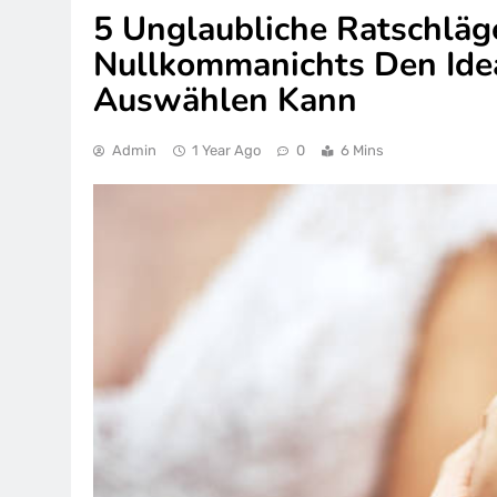
5 Unglaubliche Ratschläg
Nullkommanichts Den Ide
Auswählen Kann
Admin
1 Year Ago
0
6 Mins