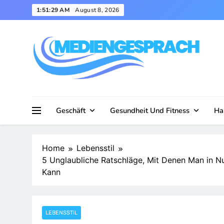
Skip
1:51:30 AM
August 8, 2026
to
content
Mediengesprach
Geschäft
Gesundheit Und Fitness
Ha
Home
Lebensstil
5 Unglaubliche Ratschläge, Mit Denen Man in N
Kann
LEBENSSTIL