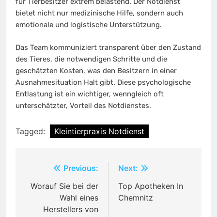
für Tierbesitzer extrem belastend. Der Notdienst
bietet nicht nur medizinische Hilfe, sondern auch
emotionale und logistische Unterstützung.
Das Team kommuniziert transparent über den Zustand
des Tieres, die notwendigen Schritte und die
geschätzten Kosten, was den Besitzern in einer
Ausnahmesituation Halt gibt. Diese psychologische
Entlastung ist ein wichtiger, wenngleich oft
unterschätzter, Vorteil des Notdienstes.
Tagged:
Kleintierpraxis Notdienst
Post
Previous:
Next:
navigation
Worauf Sie bei der
Top Apotheken In
Wahl eines
Chemnitz
Herstellers von